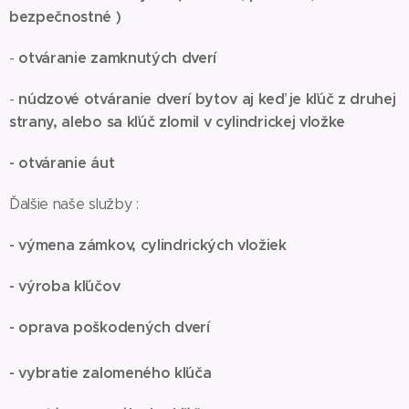
bezpečnostné )
otváranie zamknutých dverí
-
núdzové otváranie dverí bytov aj keď je kľúč z druhej
-
strany, alebo sa kľúč zlomil v cylindrickej vložke
- otváranie áut
Ďalšie naše služby :
- výmena zámkov, cylindrických vložiek
- výroba kľúčov
- oprava poškodených dverí
- vybratie zalomeného kľúča