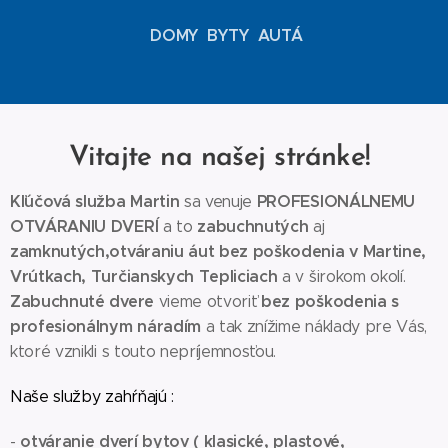
DOMY BYTY AUTÁ
Vitajte na našej stránke!
Kľúčová služba Martin
PROFESIONÁLNEMU
sa venuje
OTVÁRANIU DVERÍ
zabuchnutých
a to
aj
zamknutých,otváraniu áut bez poškodenia v Martine,
Vrútkach, Turčianskych Tepliciach
a v širokom
okolí.
Zabuchnuté dvere
bez poškodenia s
vieme otvoriť
profesionálnym náradím
a tak znížime náklady pre Vás,
ktoré vznikli s touto nepríjemnosťou.
Naše služby zahŕňajú :
otváranie dverí bytov ( klasické, plastové,
-